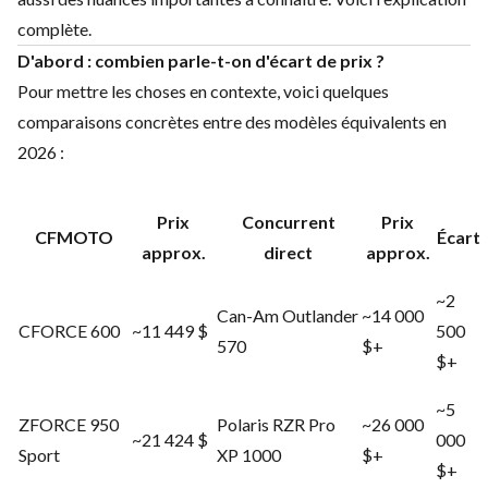
complète.
D'abord : combien parle-t-on d'écart de prix ?
Pour mettre les choses en contexte, voici quelques
comparaisons concrètes entre des modèles équivalents en
2026 :
Prix
Concurrent
Prix
CFMOTO
Écart
approx.
direct
approx.
~2
Can-Am Outlander
~14 000
CFORCE 600
~11 449 $
500
570
$+
$+
~5
ZFORCE 950
Polaris RZR Pro
~26 000
~21 424 $
000
Sport
XP 1000
$+
$+