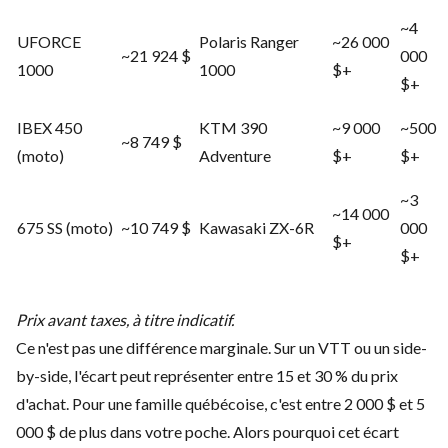
~4
UFORCE
Polaris Ranger
~26 000
~21 924 $
000
1000
1000
$+
$+
IBEX 450
KTM 390
~9 000
~500
~8 749 $
(moto)
Adventure
$+
$+
~3
~14 000
675 SS (moto)
~10 749 $
Kawasaki ZX-6R
000
$+
$+
Prix avant taxes, à titre indicatif.
Ce n'est pas une différence marginale. Sur un VTT ou un side-
by-side, l'écart peut représenter entre 15 et 30 % du prix
d'achat. Pour une famille québécoise, c'est entre 2 000 $ et 5
000 $ de plus dans votre poche. Alors pourquoi cet écart