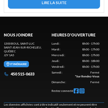
LIRE LA SUITE
NOUS JOINDRE
HEURES D'OUVERTURE
1300 BOUL. SAINT-LUC
Lundi
:
8h00 - 17h00
SAINT-JEAN-SUR-RICHELIEU
,
Mardi
:
8h00 - 17h00
QUÉBEC
J2Y 1A5
Mercredi
:
8h00 - 17h00
Jeudi
:
8h00 - 18h00
ITINÉRAIRE
Vendredi
:
8h00 - 17h00
Samedi
:
Fermé
450 515-0633
*
Sur Rendez-Vous
Dimanche
:
Fermé
Restez connecté
Les données affichées sont à titre indicatif seulement et ne peuvent être