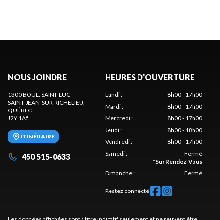
NOUS JOINDRE
HEURES D'OUVERTURE
1300 BOUL. SAINT-LUC
Lundi
:
8h00 - 17h00
SAINT-JEAN-SUR-RICHELIEU
,
Mardi
:
8h00 - 17h00
QUÉBEC
J2Y 1A5
Mercredi
:
8h00 - 17h00
Jeudi
:
8h00 - 18h00
ITINÉRAIRE
Vendredi
:
8h00 - 17h00
Samedi
:
Fermé
450 515-0633
*
Sur Rendez-Vous
Dimanche
:
Fermé
Restez connecté
Les données affichées sont à titre indicatif seulement et ne peuvent être