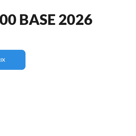
00 BASE 2026
IX
èle sur l'image est le CFORCE 400 BASE Noir absolu