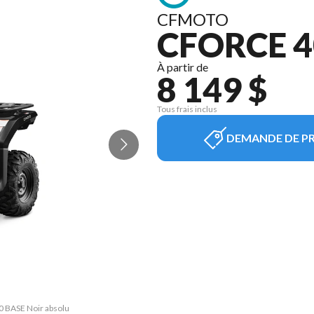
CFMOTO
CFORCE 4
À partir de
8 149 $
Tous frais inclus
DEMANDE DE PR
0 BASE Noir absolu
La version du mod